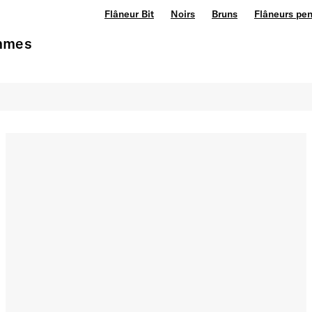
Flâneur Bit
Noirs
Bruns
Flâneurs pe
ommes