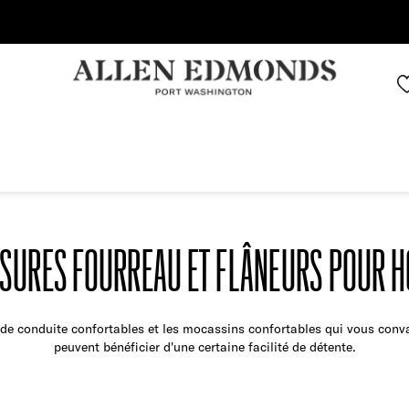
Économisez jusqu'à 70 % | Économisez maintenant
SURES FOURREAU ET FLÂNEURS POUR 
s de conduite confortables et les mocassins confortables qui vous con
peuvent bénéficier d'une certaine facilité de détente.