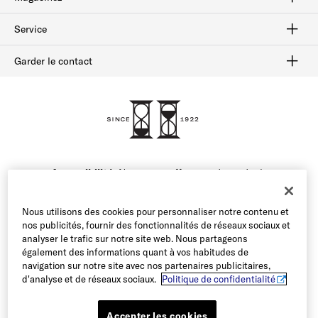
Habillées
Bottes
Flâneurs
Chaussures sport
Solde
Service
Afterpay
Suivi des commandes
Livraison et retours
Cartes-cadeaux
Vérifiez le solde de la carte-cadeau
Sécurité et confidentialité
Garder le contact
FAQ
Contactez-nous
1-800-299-8604
Accessibilité:
Nous nous efforçons de rendre le
contenu de notre site web accessible à tous nos
utilisateurs. Si vous avez des difficultés à accéder au
Nous utilisons des cookies pour personnaliser notre contenu et
contenu de ce site web ou à naviguer sur le site, veuillez
nos publicités, fournir des fonctionnalités de réseaux sociaux et
appeler notre service clientèle au 1-800-299-8604 ou
analyser le trafic sur notre site web. Nous partageons
envoyer un courriel à notre équipe et nous nous ferons
également des informations quant à vos habitudes de
un plaisir de vous aider.
navigation sur notre site avec nos partenaires publicitaires,
d'analyse et de réseaux sociaux.
Politique de confidentialité
Accepter les cookies