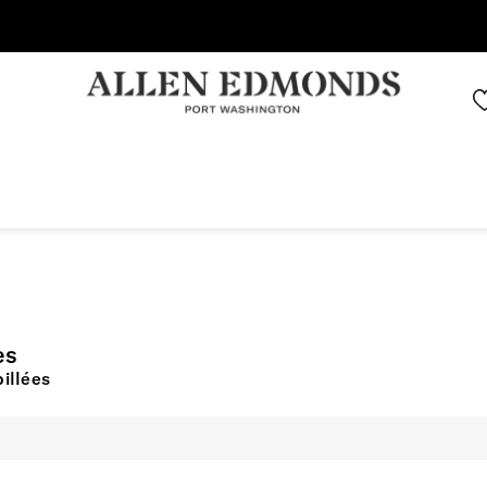
Économisez jusqu'à 70 % | Économisez maintenant
es
illées