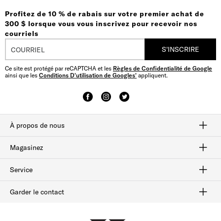
Profitez de 10 % de rabais sur votre premier achat de
300 $ lorsque vous vous inscrivez pour recevoir nos
courriels
S'INSCRIRE
Ce site est protégé par reCAPTCHA et les
Règles de Confidentialité de Google
ainsi que les
Conditions D'utilisation de Googles'
appliquent.
À propos de nous
Savoir-faire
Notre histoire
plan du site
Magasinez
Habillées
Bottes
Flâneurs
Chaussures sport
Solde
Service
Afterpay
Suivi des commandes
Livraison et retours
Cartes-cadeaux
Vérifiez le solde de la carte-cadeau
Sécurité et confidentialité
Garder le contact
FAQ
Contactez-nous
1-800-299-8604