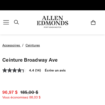
Économisez jusqu'à 70 % | Économisez maintenant
Accessoires
/
Ceintures
Ceinture Broadway Ave
4.4
(14)
Écrire un avis
Prix actuel
96,97 $
Prix d'origine
185,00 $
Vous économisez
88,03 $