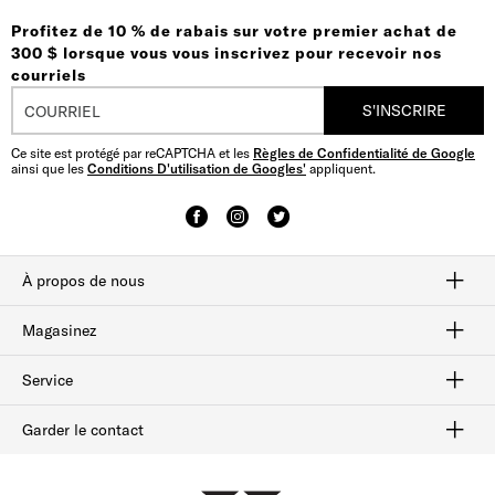
Profitez de 10 % de rabais sur votre premier achat de
300 $ lorsque vous vous inscrivez pour recevoir nos
courriels
S'INSCRIRE
Ce site est protégé par reCAPTCHA et les
Règles de Confidentialité de Google
ainsi que les
Conditions D'utilisation de Googles'
appliquent.
À propos de nous
Savoir-faire
Notre histoire
plan du site
Magasinez
Habillées
Bottes
Flâneurs
Chaussures sport
Solde
Service
Afterpay
Suivi des commandes
Livraison et retours
Cartes-cadeaux
Vérifiez le solde de la carte-cadeau
Sécurité et confidentialité
Garder le contact
FAQ
Contactez-nous
1-800-299-8604