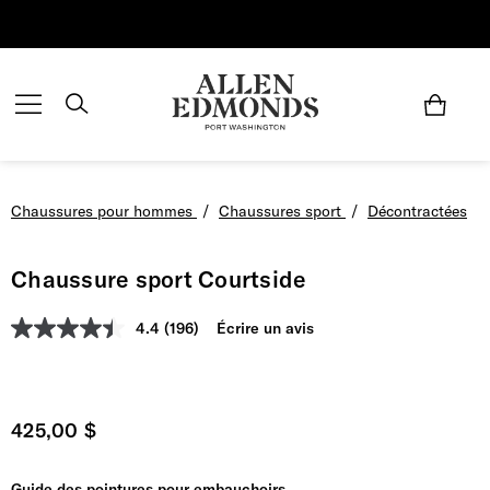
Économisez jusqu'à 70 % | Économisez maintenant
Chaussures pour hommes
/
Chaussures sport
/
Décontractées
Chaussure sport Courtside
4.4
(196)
Écrire un avis
Prix actuel
425,00 $
Guide des pointures pour embauchoirs