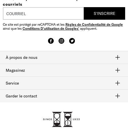
courriels
S'INSCRIRE
Ce site est protégé par reCAPTCHA et les
Règles de Confidentialité de Google
ainsi que les
Conditions D'utilisation de Googles'
appliquent.
À propos de nous
Savoir-faire
Notre histoire
plan du site
Magasinez
Habillées
Bottes
Flâneurs
Chaussures sport
Solde
Service
Afterpay
Suivi des commandes
Livraison et retours
Cartes-cadeaux
Vérifiez le solde de la carte-cadeau
Sécurité et confidentialité
Garder le contact
FAQ
Contactez-nous
1-800-299-8604