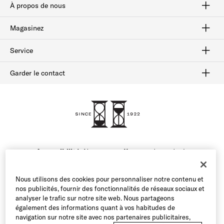
À propos de nous
Savoir-faire
Notre histoire
plan du site
Magasinez
Habillées
Bottes
Flâneurs
Chaussures sport
Solde
Service
Afterpay
Suivi des commandes
Livraison et retours
Cartes-cadeaux
Vérifiez le solde de la carte-cadeau
Sécurité et confidentialité
Garder le contact
FAQ
Contactez-nous
1-800-299-8604
Accessibilité:
Nous nous efforçons de rendre le
contenu de notre site web accessible à tous nos
utilisateurs. Si vous avez des difficultés à accéder au
Nous utilisons des cookies pour personnaliser notre contenu et
contenu de ce site web ou à naviguer sur le site, veuillez
nos publicités, fournir des fonctionnalités de réseaux sociaux et
appeler notre service clientèle au 1-800-299-8604 ou
analyser le trafic sur notre site web. Nous partageons
envoyer un courriel à notre équipe et nous nous ferons
également des informations quant à vos habitudes de
un plaisir de vous aider.
navigation sur notre site avec nos partenaires publicitaires,