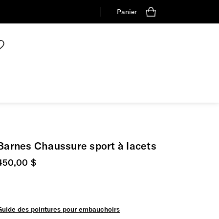
Panier
Barnes Chaussure sport à lacets
Prix actuel
450,00 $
Guide des pointures pour embauchoirs