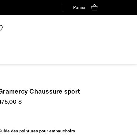
Panier
Gramercy Chaussure sport
Prix actuel
475,00 $
Guide des pointures pour embauchoirs