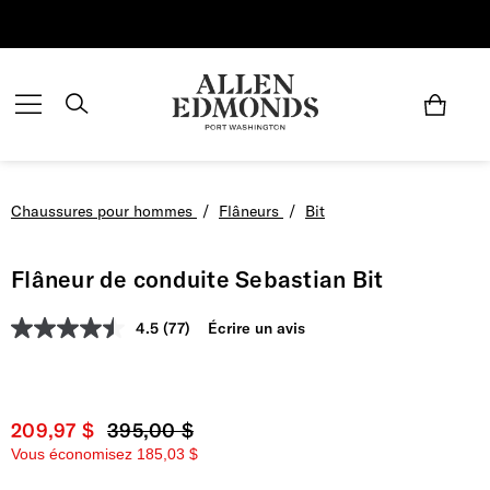
Économisez jusqu'à 70 % | Économisez maintenant
Chaussures pour hommes
/
Flâneurs
/
Bit
Flâneur de conduite Sebastian Bit
4.5
(77)
Écrire un avis
Prix actuel
209,97 $
Prix d'origine
395,00 $
Vous économisez
185,03 $