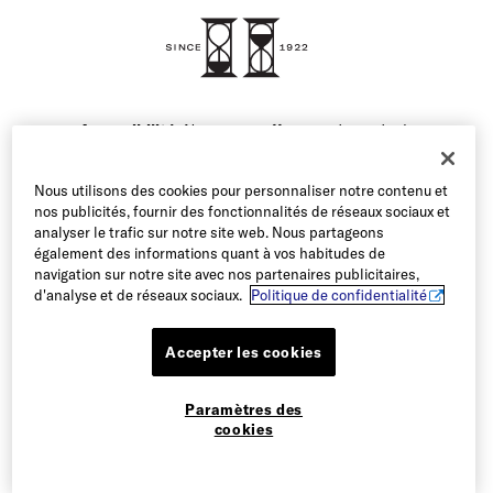
Accessibilité:
Nous nous efforçons de rendre le
contenu de notre site web accessible à tous nos
utilisateurs. Si vous avez des difficultés à accéder au
Nous utilisons des cookies pour personnaliser notre contenu et
contenu de ce site web ou à naviguer sur le site, veuillez
nos publicités, fournir des fonctionnalités de réseaux sociaux et
appeler notre service clientèle au 1-800-299-8604 ou
analyser le trafic sur notre site web. Nous partageons
envoyer un courriel à notre équipe et nous nous ferons
également des informations quant à vos habitudes de
un plaisir de vous aider.
navigation sur notre site avec nos partenaires publicitaires,
d'analyse et de réseaux sociaux.
Politique de confidentialité
Accepter les cookies
Paramètres des
© 2026 Allen Edmonds Corporation. Tous droits réservés
cookies
Gérer les témoins
Conditions d’utilisation
Confidentialité et sécurité