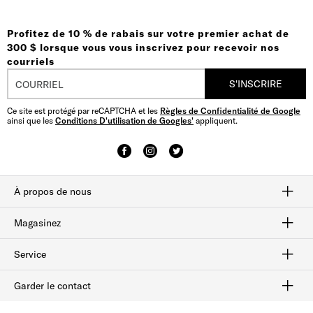
Profitez de 10 % de rabais sur votre premier achat de
300 $ lorsque vous vous inscrivez pour recevoir nos
courriels
S'INSCRIRE
Ce site est protégé par reCAPTCHA et les
Règles de Confidentialité de Google
ainsi que les
Conditions D'utilisation de Googles'
appliquent.
À propos de nous
Savoir-faire
Notre histoire
plan du site
Magasinez
Habillées
Bottes
Flâneurs
Chaussures sport
Solde
Service
Afterpay
Suivi des commandes
Livraison et retours
Cartes-cadeaux
Vérifiez le solde de la carte-cadeau
Sécurité et confidentialité
Garder le contact
FAQ
Contactez-nous
1-800-299-8604