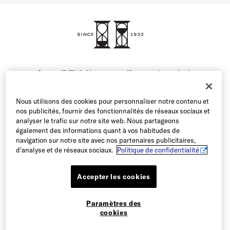
FAQ
Contactez-nous
1-800-299-8604
Accessibilité:
Nous nous efforçons de rendre le
contenu de notre site web accessible à tous nos
utilisateurs. Si vous avez des difficultés à accéder au
Nous utilisons des cookies pour personnaliser notre contenu et
contenu de ce site web ou à naviguer sur le site, veuillez
nos publicités, fournir des fonctionnalités de réseaux sociaux et
appeler notre service clientèle au 1-800-299-8604 ou
analyser le trafic sur notre site web. Nous partageons
envoyer un courriel à notre équipe et nous nous ferons
également des informations quant à vos habitudes de
un plaisir de vous aider.
navigation sur notre site avec nos partenaires publicitaires,
d'analyse et de réseaux sociaux.
Politique de confidentialité
Accepter les cookies
Paramètres des
© 2026 Allen Edmonds Corporation. Tous droits réservés
cookies
Gérer les témoins
Conditions d’utilisation