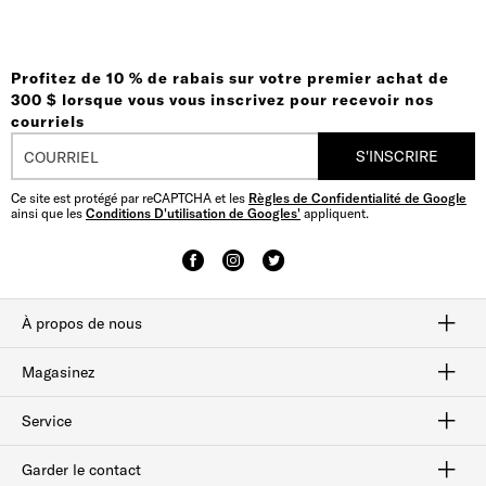
Profitez de 10 % de rabais sur votre premier achat de
300 $ lorsque vous vous inscrivez pour recevoir nos
courriels
S'INSCRIRE
Ce site est protégé par reCAPTCHA et les
Règles de Confidentialité de Google
ainsi que les
Conditions D'utilisation de Googles'
appliquent.
À propos de nous
Savoir-faire
Notre histoire
plan du site
Magasinez
Habillées
Bottes
Flâneurs
Chaussures sport
Solde
Service
Afterpay
Suivi des commandes
Livraison et retours
Cartes-cadeaux
Vérifiez le solde de la carte-cadeau
Sécurité et confidentialité
Garder le contact