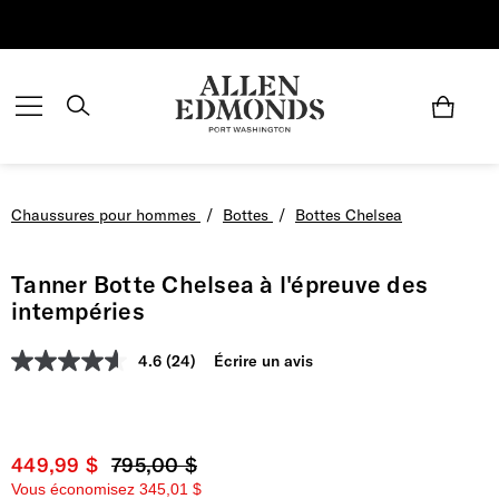
Économisez jusqu'à 70 % | Économisez maintenant
Chaussures pour hommes
/
Bottes
/
Bottes Chelsea
Tanner Botte Chelsea à l'épreuve des
intempéries
4.6
(24)
Écrire un avis
Prix actuel
449,99 $
Prix d'origine
795,00 $
Vous économisez
345,01 $