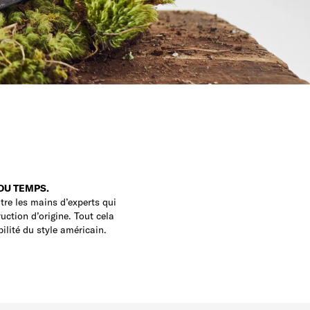
 DU TEMPS.
re les mains d’experts qui
ction d’origine. Tout cela
ilité du style américain.