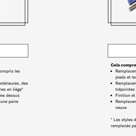
Cela compre
ompris les
Remplaceme
pieds et l
térieures, des
Remplaceme
hes en liège*
trépointes
des dessus
Finition e
une paire
Remplaceme
neuve
re
* Les styles 
remplacés par