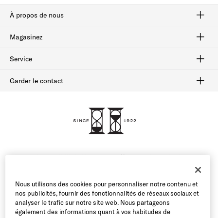
À propos de nous
Savoir-faire
Notre histoire
plan du site
Magasinez
Habillées
Bottes
Flâneurs
Chaussures sport
Solde
Service
Afterpay
Suivi des commandes
Livraison et retours
Cartes-cadeaux
Vérifiez le solde de la carte-cadeau
Sécurité et confidentialité
Garder le contact
FAQ
Contactez-nous
1-800-299-8604
Accessibilité:
Nous nous efforçons de rendre le
contenu de notre site web accessible à tous nos
utilisateurs. Si vous avez des difficultés à accéder au
Nous utilisons des cookies pour personnaliser notre contenu et
contenu de ce site web ou à naviguer sur le site, veuillez
nos publicités, fournir des fonctionnalités de réseaux sociaux et
appeler notre service clientèle au 1-800-299-8604 ou
analyser le trafic sur notre site web. Nous partageons
envoyer un courriel à notre équipe et nous nous ferons
également des informations quant à vos habitudes de
un plaisir de vous aider.